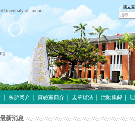
｜
國立臺
介
系所簡介
實驗室簡介
規章辦法
活動集錦
理
介
系所簡介
實驗室簡介
規章辦法
活動集錦
最新消息