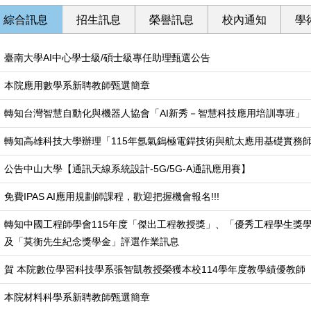
綜合訊息
招生訊息
榮譽訊息
校內通知
學
臺南大學AI中心學士級/碩士級專任助理甄選公告
本院應用數學系新聘教師甄選簡章
轉知台灣智慧自動化與機器人協會「AI新秀－智慧科技應用培訓專班」
轉知高雄科技大學辦理「115年氬氣鎢極電銲技術與航太應用基礎實務
公告中山大學【通訊天線系統設計-5G/5G-A通訊應用賽】
免費IPAS AI應用規劃師課程，歡迎把握機會報名!!!
轉知中國工程師學會115年度「傑出工程教授獎」、「優秀工程學生獎
及「莫衡先生紀念獎學金」評選作業訊息
賀 本院數位學習科技學系張智凱教授榮獲本校114學年度教學績優教師
本院材料科學系新聘教師甄選簡章