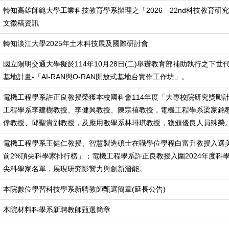
轉知高雄師範大學工業科技教育學系辦理之「2026—22nd科技教育研
文徵稿資訊
轉知淡江大學2025年土木科技展及國際研討會
國立陽明交通大學擬於114年10月28日(二)舉辦教育部補助執行之下
基地計畫-「AI-RAN與O-RAN開放式基地台實作工作坊」。
電機工程學系許正良教授榮獲本校國科會114年度「大專校院研究獎勵
工程學系李建樹教授、李健興教授、陳宗禧教授，電機工程學系梁家銘
偉教授、邱聖貴副教授，及應用數學系林琲琪教授，獲頒優良人員殊榮
電機工程學系王健仁教授、智慧製造碩士在職學位學程白富升教授入選
前2%頂尖科學家排行榜」；電機工程學系許正良教授入圍2024年度科
尖科學家名單，展現研究影響力與創新潛能。
本院數位學習科技學系新聘教師甄選簡章(延長公告)
本院材料科學系新聘教師甄選簡章