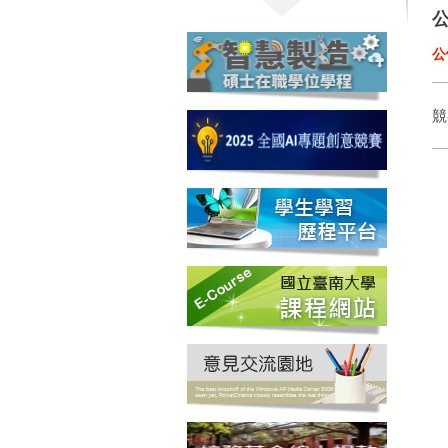
公
公
競