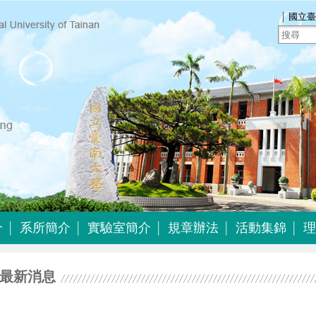
｜
國立臺
介
系所簡介
實驗室簡介
規章辦法
活動集錦
理
介
系所簡介
實驗室簡介
規章辦法
活動集錦
最新消息