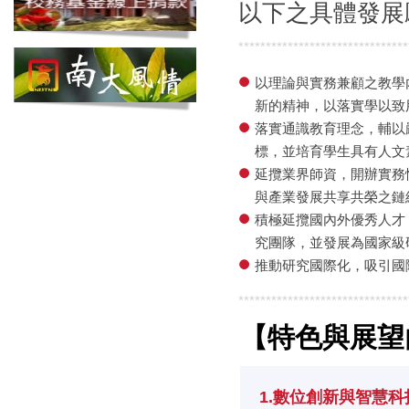
以下之具體發展
*******************************
以理論與實務兼顧之教學
新的精神，以落實學以致
落實通識教育理念，輔以
標，並培育學生具有人文
延攬業界師資，開辦實務
與產業發展共享共榮之鏈
積極延攬國內外優秀人才
究團隊，並發展為國家級
推動研究國際化，吸引國
*******************************
【特色與展望
1.數位創新與智慧科