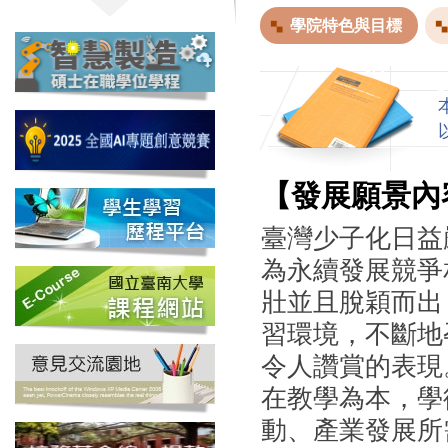
學院特色與目標
【發展願景內
臺灣少子化日益
為永續發展競爭
壯並且脫穎而出
習環境，不斷地
令人讚賞的表現
在教學為本，學
動、產業發展所