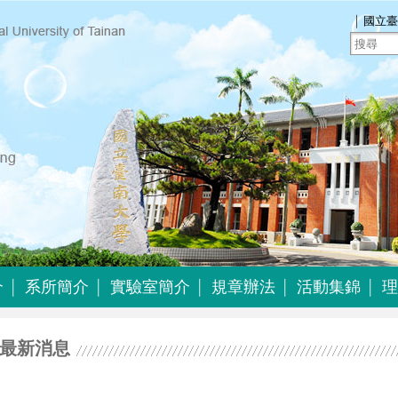
｜
國立臺
介
系所簡介
實驗室簡介
規章辦法
活動集錦
理
介
系所簡介
實驗室簡介
規章辦法
活動集錦
最新消息