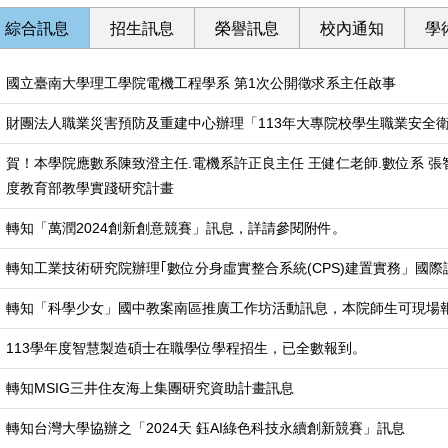
綜合訊息
招生訊息
榮譽訊息
校內通知
學
國立臺南大學理工學院電機工程學系 第1次公開徵求系主任啟事
財團法人職業災害預防及重建中心辦理「113年大專院校學生職業安全
賀！本學院應數系陳致澄主任.電機系許正良主任 王健仁老師.數位系 張
度教育部教學實踐研究計畫
轉知「萬潤2024創新創意競賽」訊息，詳請參閱附件。
轉知工業技術研究院辦理｢數位分身虛實整合系統(CPS)建置實務」國際
轉知「科學少女」國中教案南區推廣工作坊活動訊息，本院師生可現場
113學年度智慧製造碩士在職學位學程招生，已全數報到。
轉知MSIG三井住友海上集團研究資助計畫訊息
轉知台灣大學協辦之「2024天 鈺AI綠色科技永續創新競賽」訊息