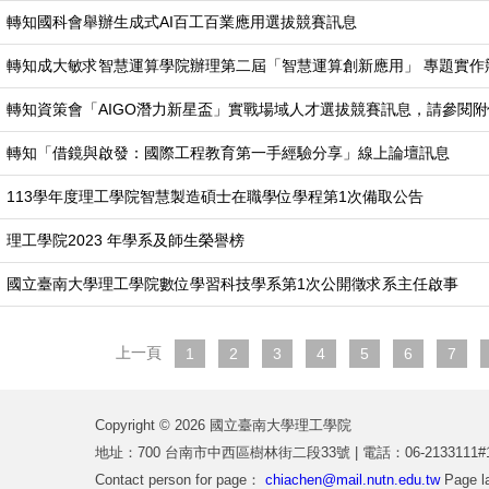
轉知國科會舉辦生成式AI百工百業應用選拔競賽訊息
轉知成大敏求智慧運算學院辦理第二屆「智慧運算創新應用」 專題實作
轉知資策會「AIGO潛力新星盃」實戰場域人才選拔競賽訊息，請參閱附
轉知「借鏡與啟發：國際工程教育第一手經驗分享」線上論壇訊息
113學年度理工學院智慧製造碩士在職學位學程第1次備取公告
理工學院2023 年學系及師生榮譽榜
國立臺南大學理工學院數位學習科技學系第1次公開徵求系主任啟事
上一頁
1
2
3
4
5
6
7
Copyright © 2026 國立臺南大學理工學院
地址：700 台南市中西區樹林街二段33號 | 電話：06-2133111#172
Contact person for page：
chiachen@mail.nutn.edu.tw
Page l